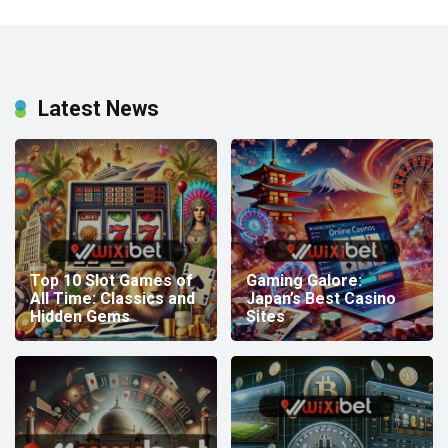
Latest News
Top 10 Slot Games of
Gaming Galore:
All Time: Classics and
Japan’s Best Casino
Hidden Gems
Sites