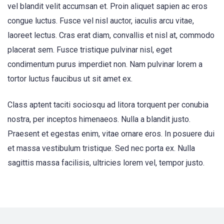
vel blandit velit accumsan et. Proin aliquet sapien ac eros
congue luctus. Fusce vel nisl auctor, iaculis arcu vitae,
laoreet lectus. Cras erat diam, convallis et nisl at, commodo
placerat sem. Fusce tristique pulvinar nisl, eget
condimentum purus imperdiet non. Nam pulvinar lorem a
tortor luctus faucibus ut sit amet ex.
Class aptent taciti sociosqu ad litora torquent per conubia
nostra, per inceptos himenaeos. Nulla a blandit justo.
Praesent et egestas enim, vitae ornare eros. In posuere dui
et massa vestibulum tristique. Sed nec porta ex. Nulla
sagittis massa facilisis, ultricies lorem vel, tempor justo.